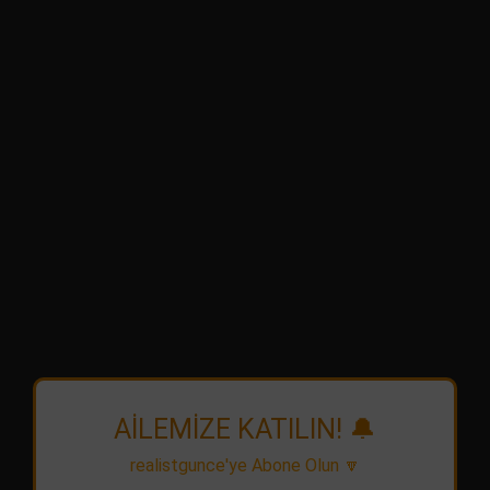
AİLEMİZE KATILIN! 🔔
realistgunce'ye Abone Olun 🔽