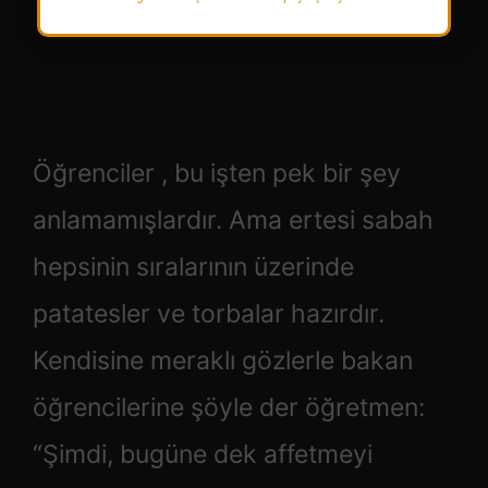
Öğrenciler , bu işten pek bir şey
anlamamışlardır. Ama ertesi sabah
hepsinin sıralarının üzerinde
patatesler ve torbalar hazırdır.
Kendisine meraklı gözlerle bakan
öğrencilerine şöyle der öğretmen:
“Şimdi, bugüne dek affetmeyi