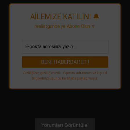
AİLEMİZE KATILIN! 🔔
realistgunce'ye Abone Olun 🔽
Gizliliğiniz, gizliliğimizdir.
E-posta adresinizi ve kişisel
bilgilerinizi üçüncü taraflarla paylaşmayız.
Yorumları Görüntüle!