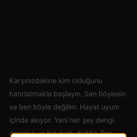
Karşınızdakine kim olduğunu
hatırlatmakla başlayın. Sen böylesin
ve ben böyle değilim. Hayat uyum
içinde akıyor. Yani her şey dengi
dengine ve biz denk değiliz. Ben