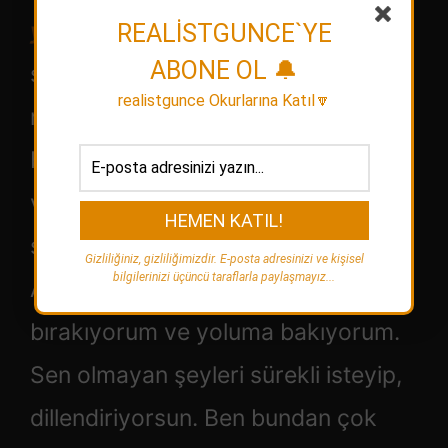
yalan
söylemiyorum hiç ama sen
REALİSTGUNCE`YE
ABONE OL 🔔
sürekli yalan konuşuyorsun. Bu beni
realistgunce Okurlarına Katıl🔽
rahatsız ediyor ve seninle yollarımız
burada ayrılıyor. Başka bir örnek
vereyim. Sen çok takıntılısın ve
sürekli bunlardan bahsediyorsun.
Gizliliğiniz, gizliliğimizdir. E-posta adresinizi ve kişisel
bilgilerinizi üçüncü taraflarla paylaşmayız...
Ama ben olayları akışına
bırakıyorum ve yoluma bakıyorum.
Sen olmayan şeyleri sürekli isteyip,
dillendiriyorsun. Ben bundan çok